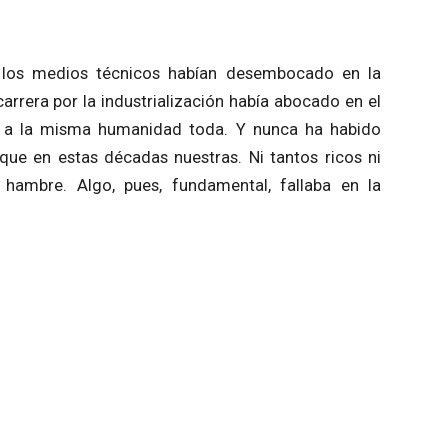
, los medios técnicos habían desembocado en la
rrera por la industrialización había abocado en el
ro a la misma humanidad toda. Y nunca ha habido
 que en estas décadas nuestras. Ni tantos ricos ni
 hambre. Algo, pues, fundamental, fallaba en la
laro.
e la humana Razón. Había endiosado a ella y lo
edral de París, a una mujer desnuda, coronada de
esión.
duría. Lo era de la soberbia Razón que se erigía en