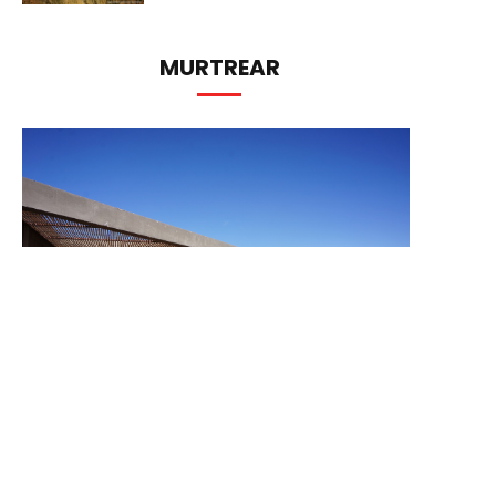
MURTREAR
Murtrear es un verbo que se aprehende murtreando.
Es decir, estando en la Murtra: inspirando y expirando
silencio...