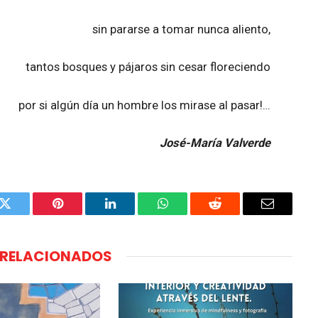
sin pararse a tomar nunca aliento,
tantos bosques y pájaros sin cesar floreciendo
por si algún día un hombre los mirase al pasar!…
José-María Valverde
k
Twitter
Pinterest
LinkedIn
WhatsApp
Reddit
Email
RELACIONADOS