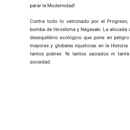
parar la Modernidad!
Contra todo lo vaticinado por el Progreso
bomba de Hiroshima y Nagasaki. La alocada ca
desequilibrio ecológico que pone en pelig
mayores y globales injusticias en la Historia
tantos pobres. Ni tantos saciados ni tanta
sociedad.
Y eso fue lo que Doña Francisca vislumbraba c
La Modernidad deseaba construir todo sobr
expresó entronizando en Notre Dame, la cat
flores, llevada sobre una gran bandeja en proc
No era precisamente imagen de la humilde sabi