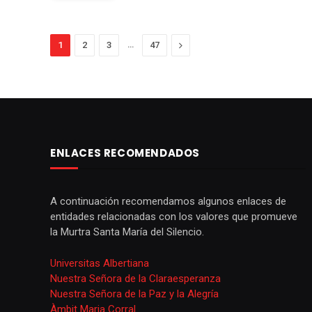
…
Next
1
2
3
47
ENLACES RECOMENDADOS
A continuación recomendamos algunos enlaces de
entidades relacionadas con los valores que promueve
la Murtra Santa María del Silencio.
Universitas Albertiana
Nuestra Señora de la Claraesperanza
Nuestra Señora de la Paz y la Alegría
Àmbit Maria Corral