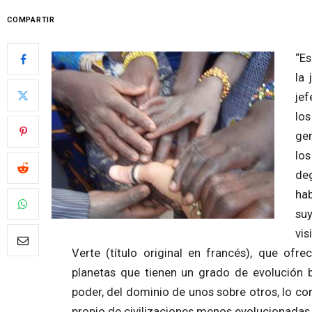
COMPARTIR
“Es
la 
jef
lo
gen
lo
de
ha
suy
vis
Verte (título original en francés), que o
planetas que tienen un grado de evolución 
poder, del dominio de unos sobre otros, lo co
propio de civilizaciones menos evolucionadas