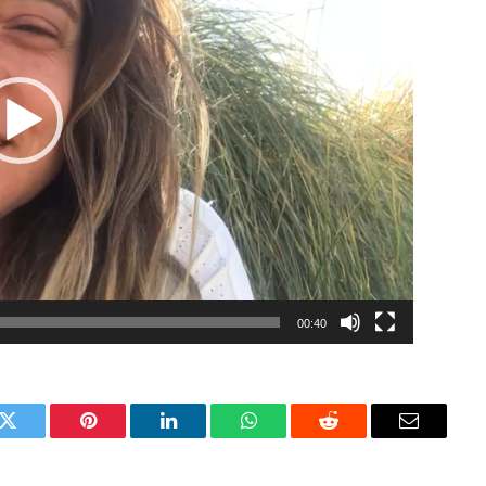
00:40
k
Twitter
Pinterest
LinkedIn
WhatsApp
Reddit
Email