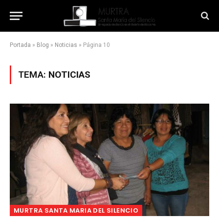
Portada
»
Blog
»
Noticias
»
Página 10
TEMA:
NOTICIAS
MURTRA SANTA MARIA DEL SILENCIO