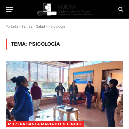
Portada
»
Temas
»
Salud
»
Psicología
TEMA:
PSICOLOGÍA
MURTRA SANTA MARIA DEL SILENCIO